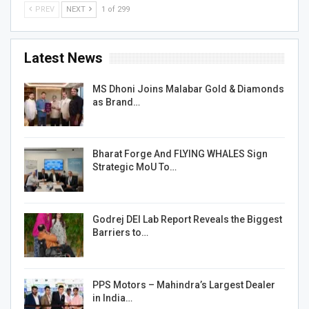
PREV
NEXT
1 of 299
Latest News
MS Dhoni Joins Malabar Gold & Diamonds
as Brand…
Bharat Forge And FLYING WHALES Sign
Strategic MoU To…
Godrej DEI Lab Report Reveals the Biggest
Barriers to…
PPS Motors – Mahindra’s Largest Dealer
in India…