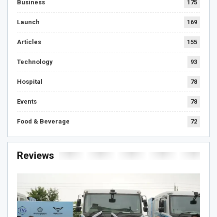
Business
175
Launch
169
Articles
155
Technology
93
Hospital
78
Events
78
Food & Beverage
72
Reviews