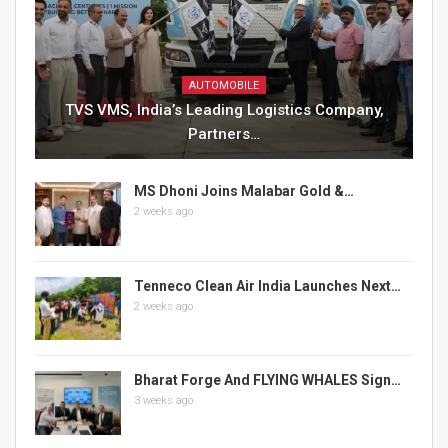
AUTOMOBILE
TVS VMS, India’s Leading Logistics Company,
Partners…
MS Dhoni Joins Malabar Gold &…
2 weeks ago
Tenneco Clean Air India Launches Next…
2 weeks ago
Bharat Forge And FLYING WHALES Sign…
3 weeks ago