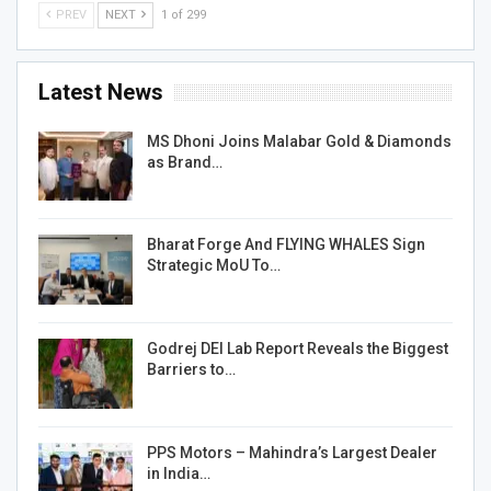
PREV
NEXT
1 of 299
Latest News
MS Dhoni Joins Malabar Gold & Diamonds
as Brand…
Bharat Forge And FLYING WHALES Sign
Strategic MoU To…
Godrej DEI Lab Report Reveals the Biggest
Barriers to…
PPS Motors – Mahindra’s Largest Dealer
in India…