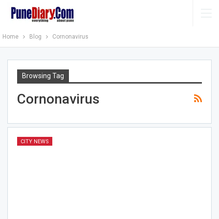
Home
Blog
Cornonavirus
Browsing Tag
Cornonavirus
CITY NEWS