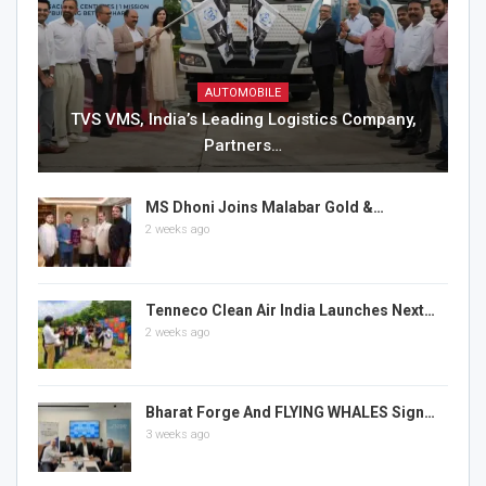
AUTOMOBILE
TVS VMS, India’s Leading Logistics Company,
Partners…
MS Dhoni Joins Malabar Gold &…
2 weeks ago
Tenneco Clean Air India Launches Next…
2 weeks ago
Bharat Forge And FLYING WHALES Sign…
3 weeks ago