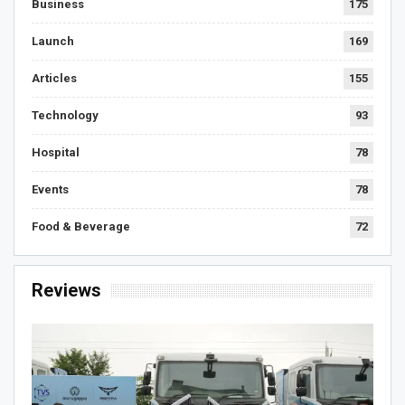
Business
175
Launch
169
Articles
155
Technology
93
Hospital
78
Events
78
Food & Beverage
72
Reviews