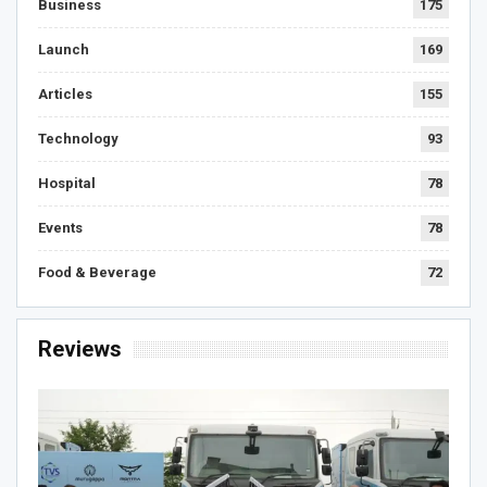
Business
175
Launch
169
Articles
155
Technology
93
Hospital
78
Events
78
Food & Beverage
72
Reviews