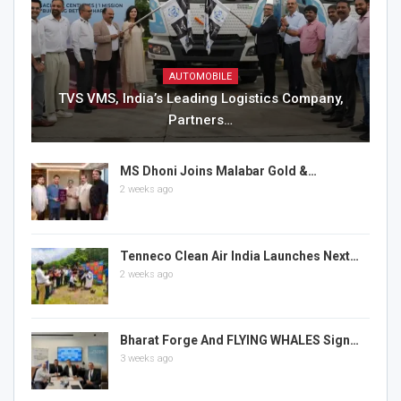
AUTOMOBILE
TVS VMS, India’s Leading Logistics Company,
Partners…
MS Dhoni Joins Malabar Gold &…
2 weeks ago
Tenneco Clean Air India Launches Next…
2 weeks ago
Bharat Forge And FLYING WHALES Sign…
3 weeks ago