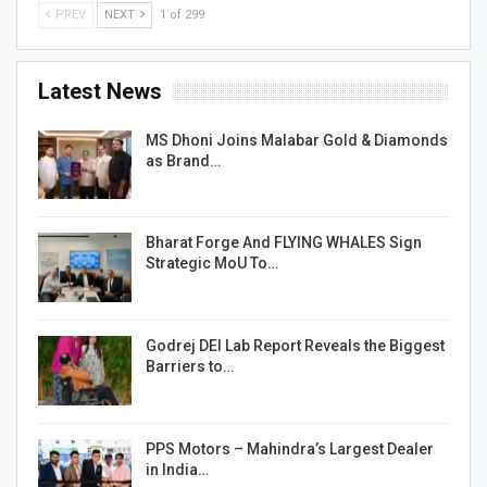
PREV
NEXT
1 of 299
Latest News
MS Dhoni Joins Malabar Gold & Diamonds
as Brand…
Bharat Forge And FLYING WHALES Sign
Strategic MoU To…
Godrej DEI Lab Report Reveals the Biggest
Barriers to…
PPS Motors – Mahindra’s Largest Dealer
in India…